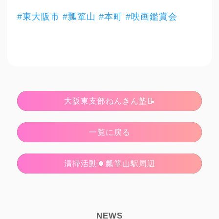
#東大阪市
#瓢箪山
#本町
#映画鑑賞会
大阪東支部ねんきん塾📝
一覧に戻る
清掃活動🍀瓢箪山駅周辺
NEWS