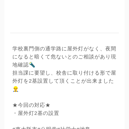
学校裏門側の通学路に屋外灯がなく、夜間
になると暗くて危ないとのご相談があり現
🔦
地確認
担当課に要望し、校舎に取り付ける形で屋
外灯を2基設置して頂くことが出来ました
👷‍♂️
★今回の対応★
・屋外灯2基の設置