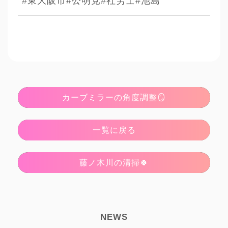
#東大阪市
#公明党
#社労士
#池島
カーブミラーの角度調整🪞
一覧に戻る
藤ノ木川の清掃🍀
NEWS