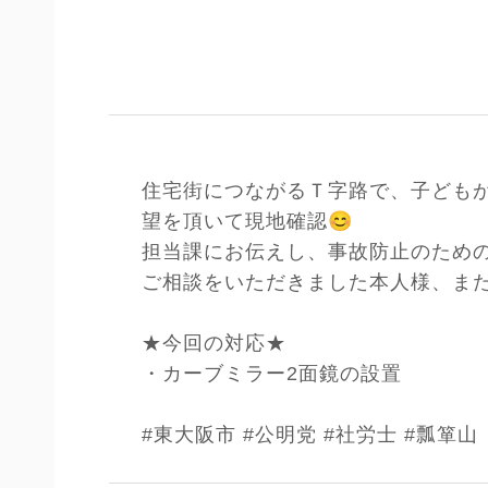
住宅街につながるＴ字路で、子ども
😊
望を頂いて現地確認
担当課にお伝えし、事故防止のため
ご相談をいただきました本人様、ま
★今回の対応★
・カーブミラー2面鏡の設置
#東大阪市
#公明党
#社労士
#瓢箪山