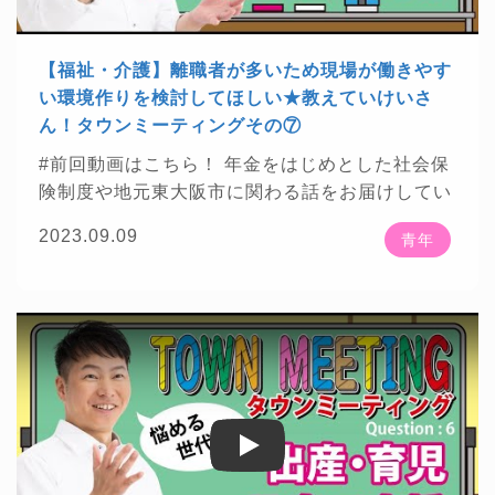
【福祉・介護】離職者が多いため現場が働きやす
い環境作りを検討してほしい★教えていけいさ
ん！タウンミーティングその⑦
#前回動画はこちら！
年金をはじめとした社会保
険制度や地元東大阪市に関わる話をお届けしてい
☕
きます
20代～30代までの青年世代の方から頂
2023.09.09
青年
いた質問について、社労士Youtuberとして、また
公明党東大阪市政策委員としてざっくばらんにお
🌟
話をさせて頂きました
「教えていけいさん！
タウンミーティング」全7回予定
・・・・・・・・・・・・・・・・・・・・・・・・
★チャンネル登録はこちら 年金・社会保険等に
🍀
関わる話をお見逃しなく
https://bit.ly/2ANTAj
1
Play
Play
・・・・・・・・・・・・・・・・・・・・・・・・