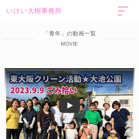
いけい大樹事務所
「青年」の動画一覧
MOVIE
Play
Play