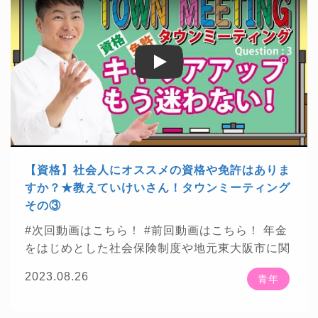
回予定
載されました！
https://context-japan.co.jp/ryoki
・・・・・・・・・・・・・・・・・・・・・・・・
n/sy...
★チャンネル登録はこちら 年金・社会保険等に
🍀
関わる話をお見逃しなく
https://bit.ly/2ANTAj
Play
Play
1
・・・・・・・・・・・・・・・・・・・・・・・・
【楽曲提供】 ★DOVA-SYNDROME
https://dov
a-s.jp/
★魔王魂
https://maou.audio/
★効果音ラ
ボ
https://soundeffect-lab.info/
・・・・・・・・・・・・・・・・・・・・・・・・
【資格】社会人にオススメの資格や免許はありま
【お知らせ】 ★株式会社プレジデント社様が発
すか？★教えていけいさん！タウンミーティング
刊する「プレジデント2022年5/13号」に掲載さ
その③
れました！
https://presidentstore.jp/category/M
#次回動画はこちら！
#前回動画はこちら！
年金
A...
★株式会社ベンド Bend Inc.様が運営する資
をはじめとした社会保険制度や地元東大阪市に関
格総合サイト「資格times」に掲載されました！
☕
わる話をお届けしていきます
20代～30代まで
https://shikakutimes.jp/sharoushi/2637
★東洋
2023.08.26
青年
の青年世代の方から頂いた質問について、社労士
経済新報社様が発刊する「週刊東洋経済2022年2
Youtuberとして、また公明党東大阪市政策委員と
月5日号」に掲載されました！
https://str.toyokei