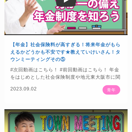
Play
Play
1
・・・・・・・・・・・・・・・・・・・・・・・・
【楽曲提供】 ★DOVA-SYNDROME
https://dov
a-s.jp/
★魔王魂
https://maou.audio/
★効果音ラ
ボ
https://soundeffect-lab.info/
・・・・・・・・・・・・・・・・・・・・・・・・
【年金】社会保険料が高すぎる！将来年金がもら
【お知らせ】 ★株式会社プレジデント社様が発
えるかどうかも不安です★教えていけいさん！タ
刊する「プレジデント2022年5/13号」に掲載さ
ウンミーティングその⑤
れました！
https://presidentstore.jp/category/M
#次回動画はこちら！
#前回動画はこちら！
年金
A...
★株式会社ベンド Bend Inc.様が運営する資
をはじめとした社会保険制度や地元東大阪市に関
格総合サイト「資格times」に掲載されました！
☕
わる話をお届けしていきます
20代～30代まで
https://shikakutimes.jp/sharoushi/2637
★東洋
2023.09.02
青年
の青年世代の方から頂いた質問について、社労士
経済新報社様が発刊する「週刊東洋経済2022年2
Youtuberとして、また公明党東大阪市政策委員と
月5日号」に掲載されました！
https://str.toyokei
🌟
してざっくばらんにお話をさせて頂きました
zai.net/magazine/t...
★株式会社ContextJapan
「教えていけいさん！タウンミーティング」全7
様が運営するWebメディア「料金相場.jp」で掲
回予定
載されました！
https://context-japan.co.jp/ryoki
・・・・・・・・・・・・・・・・・・・・・・・・
n/sy...