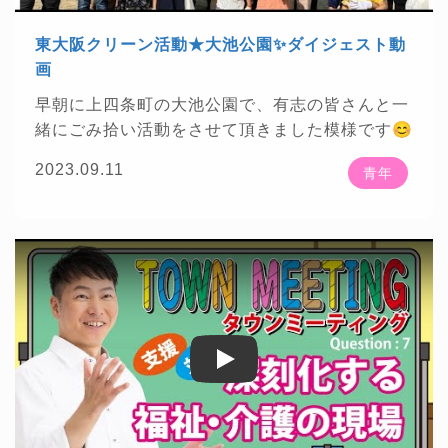
東大阪クリーン活動★大池公園✨ダイジェスト動
画
早朝に上四条町の大池公園で、有志の皆さんと一
😊
緒にごみ拾い活動をさせて頂きました模様です
詳しくは
こちら
から！
2023.09.11
青年
Play
Play