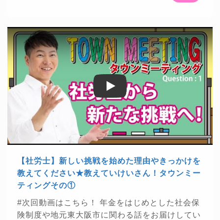
経済新報社様が発刊する「週刊東洋経済2022年2
Youtuberとして、また公明党東大阪市政策委員と
月5日号」に掲載されました！
https://str.toyokei
🌟
してざっくばらんにお話をさせて頂きました
zai.net/magazine/t...
★株式会社ContextJapan
「教えていけいさん！タウンミーティング」全7
様が運営するWebメディア「料金相場.jp」で掲
回予定
載されました！
https://context-japan.co.jp/ryoki
・・・・・・・・・・・・・・・・・・・・・・・・
n/sy...
★チャンネル登録はこちら 年金・社会保険等に
🍀
関わる話をお見逃しなく
https://bit.ly/2ANTAj
Play
Play
1
・・・・・・・・・・・・・・・・・・・・・・・・
【楽曲提供】 ★DOVA-SYNDROME
https://dov
a-s.jp/
★魔王魂
https://maou.audio/
★効果音ラ
ボ
https://soundeffect-lab.info/
・・・・・・・・・・・・・・・・・・・・・・・・
【社労士】新しい挑戦を始めた理由やきっかけを
【お知らせ】 ★株式会社プレジデント社様が発
教えてください★教えていけいさん！タウンミー
刊する「プレジデント2022年5/13号」に掲載さ
ティングその①
れました！
https://presidentstore.jp/category/M
#次回動画はこちら！
年金をはじめとした社会保
A...
★株式会社ベンド Bend Inc.様が運営する資
険制度や地元東大阪市に関わる話をお届けしてい
格総合サイト「資格times」に掲載されました！