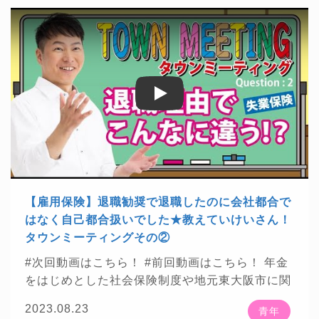
🌟
してざっくばらんにお話をさせて頂きました
zai.net/magazine/t...
★株式会社ContextJapan
「教えていけいさん！タウンミーティング」全7
様が運営するWebメディア「料金相場.jp」で掲
回予定
載されました！
https://context-japan.co.jp/ryoki
・・・・・・・・・・・・・・・・・・・・・・・・
n/sy...
★チャンネル登録はこちら 年金・社会保険等に
🍀
関わる話をお見逃しなく
https://bit.ly/2ANTAj
Play
Play
1
・・・・・・・・・・・・・・・・・・・・・・・・
【楽曲提供】 ★DOVA-SYNDROME
https://dov
a-s.jp/
★魔王魂
https://maou.audio/
★効果音ラ
ボ
https://soundeffect-lab.info/
・・・・・・・・・・・・・・・・・・・・・・・・
【雇用保険】退職勧奨で退職したのに会社都合で
【お知らせ】 ★株式会社プレジデント社様が発
はなく自己都合扱いでした★教えていけいさん！
刊する「プレジデント2022年5/13号」に掲載さ
タウンミーティングその②
れました！
https://presidentstore.jp/category/M
#次回動画はこちら！
#前回動画はこちら！
年金
A...
★株式会社ベンド Bend Inc.様が運営する資
をはじめとした社会保険制度や地元東大阪市に関
格総合サイト「資格times」に掲載されました！
☕
わる話をお届けしていきます
20代～30代まで
https://shikakutimes.jp/sharoushi/2637
★東洋
2023.08.23
青年
の青年世代の方から頂いた質問について、社労士