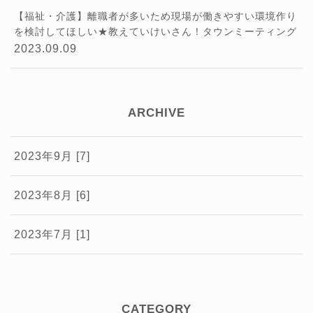
格総合サイト「資格times」に掲載されました！
【福祉・介護】離職者が多いため現場が働きやすい環境作り
https://shikakutimes.jp/sharoushi/2637
★東洋
を検討してほしい★教えていけいさん！タウンミーティング
経済新報社様が発刊する「週刊東洋経済2022年2
その⑦
2023.09.09
月5日号」に掲載されました！
https://str.toyokei
zai.net/magazine/t...
★株式会社ContextJapan
様が運営するWebメディア「料金相場.jp」で掲
ARCHIVE
載されました！
https://context-japan.co.jp/ryoki
n/sy...
2023年9月 [7]
2023年8月 [6]
2023年7月 [1]
CATEGORY