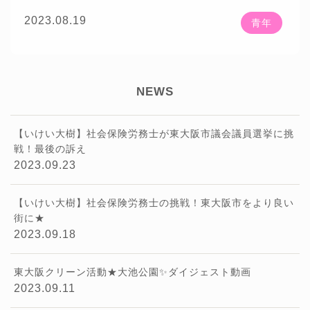
☕
きます
20代～30代までの青年世代の方から頂
https://shikakutimes.jp/sharoushi/2637
★東洋
2023.08.19
青年
いた質問について、社労士Youtuberとして、また
経済新報社様が発刊する「週刊東洋経済2022年2
公明党東大阪市政策委員としてざっくばらんにお
月5日号」に掲載されました！
https://str.toyokei
🌟
話をさせて頂きました
「教えていけいさん！
zai.net/magazine/t...
★株式会社ContextJapan
タウンミーティング」全7回予定
様が運営するWebメディア「料金相場.jp」で掲
NEWS
・・・・・・・・・・・・・・・・・・・・・・・・
載されました！
https://context-japan.co.jp/ryoki
★チャンネル登録はこちら 年金・社会保険等に
n/sy...
🍀
関わる話をお見逃しなく
https://bit.ly/2ANTAj
【いけい大樹】社会保険労務士が東大阪市議会議員選挙に挑
1
戦！最後の訴え
2023.09.23
・・・・・・・・・・・・・・・・・・・・・・・・
【楽曲提供】 ★DOVA-SYNDROME
https://dov
a-s.jp/
★魔王魂
https://maou.audio/
★効果音ラ
【いけい大樹】社会保険労務士の挑戦！東大阪市をより良い
ボ
https://soundeffect-lab.info/
街に★
2023.09.18
・・・・・・・・・・・・・・・・・・・・・・・・
【お知らせ】 ★株式会社プレジデント社様が発
刊する「プレジデント2022年5/13号」に掲載さ
東大阪クリーン活動★大池公園✨ダイジェスト動画
れました！
https://presidentstore.jp/category/M
2023.09.11
A...
★株式会社ベンド Bend Inc.様が運営する資