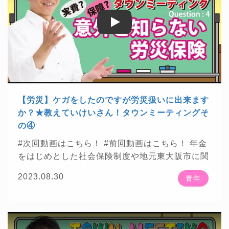
★チャンネル登録はこちら 年金・社会保険等に
🍀
関わる話をお見逃しなく
https://bit.ly/2ANTAj
Play
Play
1
・・・・・・・・・・・・・・・・・・・・・・・・
【楽曲提供】 ★DOVA-SYNDROME
https://dov
a-s.jp/
★魔王魂
https://maou.audio/
★効果音ラ
ボ
https://soundeffect-lab.info/
・・・・・・・・・・・・・・・・・・・・・・・・
【労災】ケガをしたのですが労災扱いに出来ます
【お知らせ】 ★株式会社プレジデント社様が発
か？★教えていけいさん！タウンミーティングそ
刊する「プレジデント2022年5/13号」に掲載さ
の④
れました！
https://presidentstore.jp/category/M
#次回動画はこちら！
#前回動画はこちら！
年金
A...
★株式会社ベンド Bend Inc.様が運営する資
をはじめとした社会保険制度や地元東大阪市に関
格総合サイト「資格times」に掲載されました！
☕
わる話をお届けしていきます
20代～30代まで
https://shikakutimes.jp/sharoushi/2637
★東洋
2023.08.30
青年
の青年世代の方から頂いた質問について、社労士
経済新報社様が発刊する「週刊東洋経済2022年2
Youtuberとして、また公明党東大阪市政策委員と
月5日号」に掲載されました！
https://str.toyokei
🌟
してざっくばらんにお話をさせて頂きました
zai.net/magazine/t...
★株式会社ContextJapan
「教えていけいさん！タウンミーティング」全7
様が運営するWebメディア「料金相場.jp」で掲