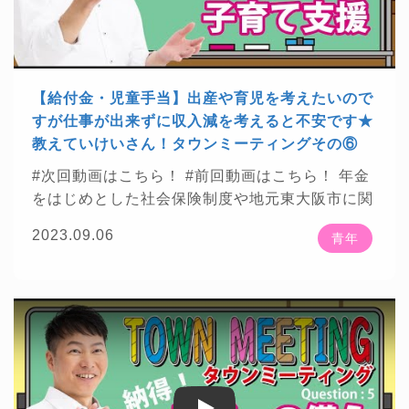
【楽曲提供】 ★DOVA-SYNDROME
https://dov
a-s.jp/
★魔王魂
https://maou.audio/
★効果音ラ
ボ
https://soundeffect-lab.info/
・・・・・・・・・・・・・・・・・・・・・・・・
【お知らせ】 ★株式会社プレジデント社様が発
【給付金・児童手当】出産や育児を考えたいので
刊する「プレジデント2022年5/13号」に掲載さ
すが仕事が出来ずに収入減を考えると不安です★
れました！
https://presidentstore.jp/category/M
教えていけいさん！タウンミーティングその⑥
A...
★株式会社ベンド Bend Inc.様が運営する資
#次回動画はこちら！
#前回動画はこちら！
年金
格総合サイト「資格times」に掲載されました！
をはじめとした社会保険制度や地元東大阪市に関
https://shikakutimes.jp/sharoushi/2637
★東洋
☕
わる話をお届けしていきます
20代～30代まで
経済新報社様が発刊する「週刊東洋経済2022年2
2023.09.06
青年
の青年世代の方から頂いた質問について、社労士
月5日号」に掲載されました！
https://str.toyokei
Youtuberとして、また公明党東大阪市政策委員と
zai.net/magazine/t...
★株式会社ContextJapan
🌟
してざっくばらんにお話をさせて頂きました
様が運営するWebメディア「料金相場.jp」で掲
「教えていけいさん！タウンミーティング」全7
載されました！
https://context-japan.co.jp/ryoki
回予定
n/sy...
・・・・・・・・・・・・・・・・・・・・・・・・
★チャンネル登録はこちら 年金・社会保険等に
🍀
関わる話をお見逃しなく
https://bit.ly/2ANTAj